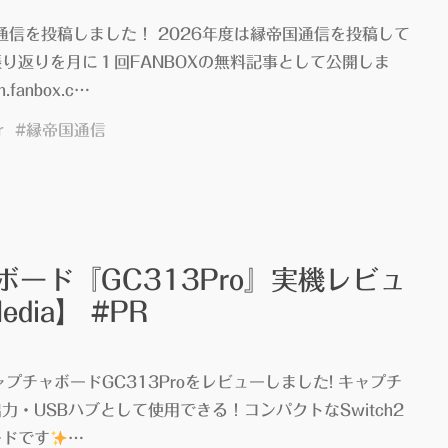
国通信を投稿しました！ 2026年度は縁帝国通信を投稿して
り返りを月に１回FANBOXの無料記事として公開しま
h.fanbox.c…
r
#
縁帝国通信
ボード『GC313Pro』実機レビュ
edia】 #PR
6
のキャプチャボードGC313Proをレビューしました! キャプチ
力・USBハブとして使用できる！コンパクトなSwitch2
ードです
…