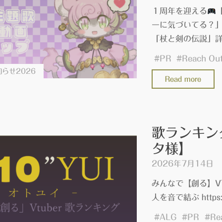
ル：
１周年を迎える
ス
ーに気づいてる？」
タ
「杖と剣の伝説」
ー
#
PR
#
Reach Ou
レ
らせ2026
ゾ
"「杖
Read more
ナ
と
ン
剣
ス』
の
の
歌ランキン
伝
『ぶ
タ様】
説」
い
シ
2026年7月14日
き
ョ
みんなで【創る】VT
ゃ
ー
人を音で結ぶ https://
す
ト
祭
#
ALG
#
PR
#
動
Re