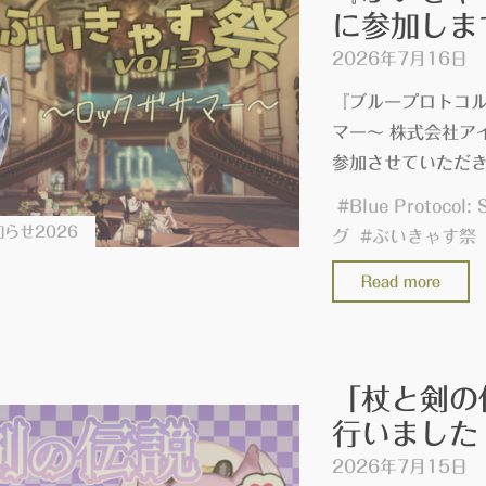
に参加します
年
6
2026年7月16日
月
『ブループロトコル
を
マー〜 株式会社ア
投
参加させていただき
稿
し
#
Blue Protocol: 
らせ2026
ま
グ
#
ぶいきゃす祭
し
"『ブ
Read more
た"
ル
ー
プ
「杖と剣の
ロ
行いました 
ト
コ
2026年7月15日