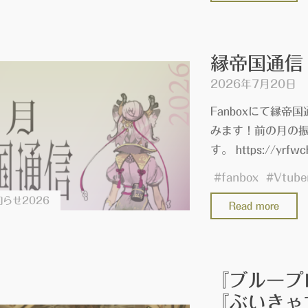
of
Ink
の
縁帝国通信 
レ
2026年7月20日
ビ
ュ
Fanboxにて縁帝
ー
みます！前の月の振
配
す。 https://yrfwc
信
#
fanbox
#
Vtube
を
し
らせ2026
"縁
Read more
ま
帝
し
国
た
通
『ブループ
#PR
信
『ぶいきゃす
202