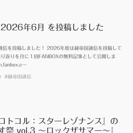
』
2026年6月 を投稿しました
国通信を投稿しました！ 2026年度は縁帝国通信を投稿して
り返りを月に１回FANBOXの無料記事として公開しま
h.fanbox.c…
r
#
縁帝国通信
ロトコル：スターレゾナンス』の
"
祭 vol.3 ～ロックザサマー～』
6