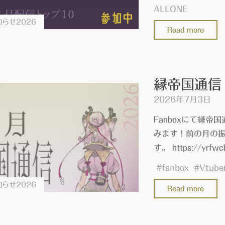
vol.
ALLONE
画
～
らせ2026
タ
"歌
Read more
ロ
イ
ラ
ッ
ア
ン
ク
ッ
キ
ザ
プ
縁帝国通信 
ン
サ
を
2026年7月3日
グ
マ
行
『O
ー
Fanboxにて縁帝
い
参
～』
みます！前の月の振
ま
加
に
す。 https://yrfwc
し
【に
参
た
#
fanbox
#
Vtube
ぶ
加
#PR
ヲ
らせ2026
し
"縁
Read more
タ
ま
帝
様】"
す
国