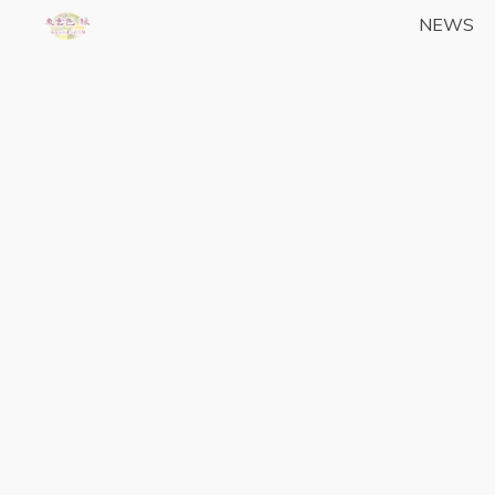
コ
NEWS
東雲色
ン
テ
縁の
ン
yrfwch
ツ
どっと
へ
ス
こむ
キ
ッ
プ