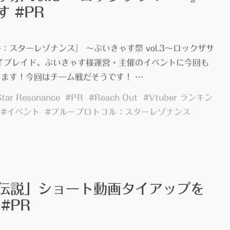
 #PR
：スターレゾナンス』 〜ぶいきゃす祭 vol.3〜ロックザサ
イブレイド、ぶいきゃす様運営・主催のイベントに今回も
ます！今回はチーム戦だそうです！ …
Star Resonance
#
PR
#
Reach Out
#
Vtuber ランキン
#
イベント
#
プループロトコル：スターレゾナンス
伝説」ショート動画タイアップを
#PR