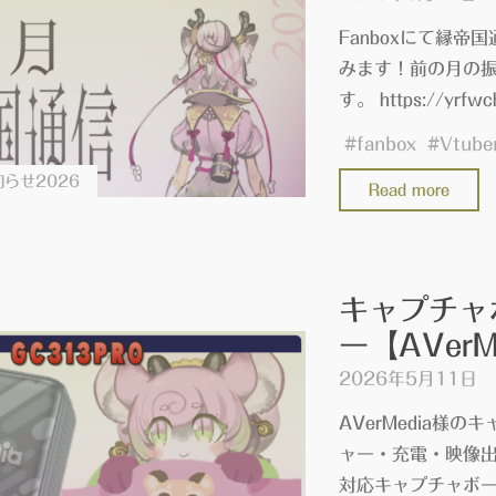
配
Fanboxにて縁帝
信
みます！前の月の振
＆
す。 https://yrfwc
お
#
fanbox
#
Vtube
好
き
らせ2026
"縁
Read more
な
帝
ア
国
イ
通
キャプチャ
テ
信
ム
ー【AVerM
202
プ
年
2026年5月11日
レ
4
AVerMedia様
ゼ
月
ャー・充電・映像出
ン
を
対応キャプチャボ
ト