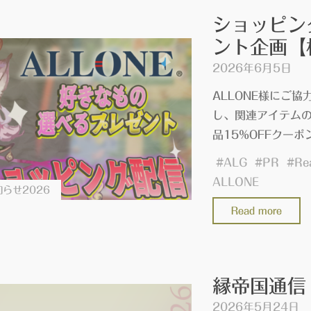
#PR
通
ショッピン
信
ント企画【
202
年
2026年6月5日
5
ALLONE様にご協
月
し、関連アイテムの
を
品15%OFFクーポン
投
#
ALG
#
PR
#
稿
Re
ALLONE
し
らせ2026
ま
"シ
Read more
し
ョ
た"
ッ
ピ
縁帝国通信 
ン
2026年5月24日
グ