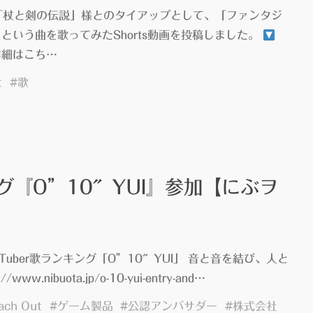
「杖と剣の伝説」様とのタイアップとして、「ファンタジ
という曲を歌ってみたShorts動画を投稿しました。
詳細はこち…
t
#
歌
グ『O”10″YUI』参加【にぶヲ
uber歌ランキング「O”10″YUI」 音と音を結び、人と
www.nibuota.jp/o-10-yui-entry-and…
ach Out
#
ゲーム製品
#
公認アンバサダー
#
株式会社