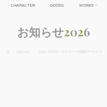
CHARACTER
GOODS
WORKS
お
知
ら
せ
2
0
2
6
ホ
お知らせ
「お知らせ2026」カテゴリーの投稿アーカイブ
ー
ム