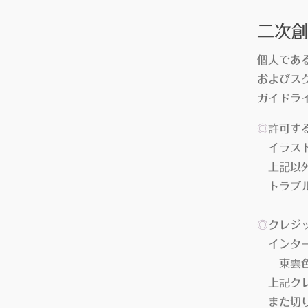
二次
個人であ
およびス
ガイドラ
◎
許可す
イラスト
上記以外
トラブル
◎
クレジ
インター
東雲色
上記クレ
また切り