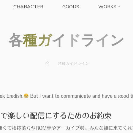
CHARACTER
GOODS
WORKS
各
種
ガ
イ
ド
ラ
イ
ン
ホ
各種ガイドライン
ー
ム
ek English.
But I want to communicate and have a good ti
なで楽しい配信にするためのお約束
無くて挨拶落ちやROM専やアーカイブ勢、みんな観に来てくれ