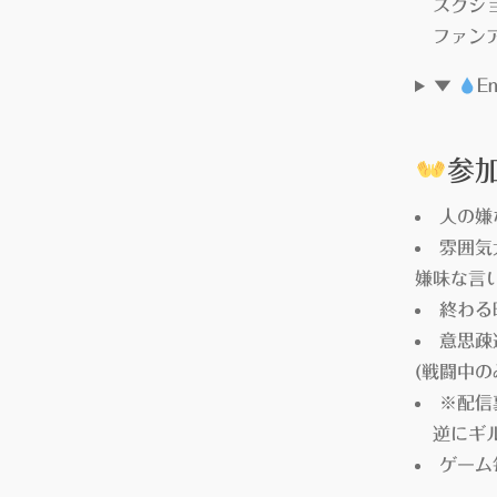
スクショ
ファンア
▼
En
参
人の嫌
雰囲気
嫌味な言
終わる
意思疎
(戦闘中
※配信
逆にギルド
ゲーム