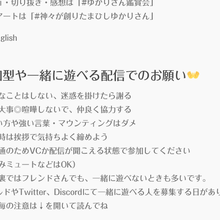
・切り抜き・感想は「#ゆかりさん鑑賞会」
ートは「#神々が創りたまひしゆかりさん」
glish
加型や一緒に遊べる配信でのお願い
なことはしない、迷惑を掛けたら謝る
大事◎喧嘩しないで、仲良く協力する
い方や強い言葉・マウンティングはダメ
時は挨拶で気持ちよく締めよう
通のためVCか配信が聞こえる状態で参加してください
のみミュートなどはOK）
裏ではフレンドさんでも、一緒に遊べないときも多いです。
やTwitter、Discordにて一緒に遊べる人を募集する日があ
毎の注意は↓を開いて読んでね