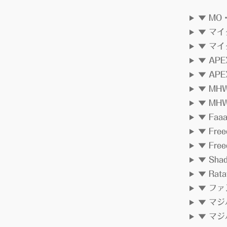
▼ MO
▼ マ
▼ マ
▼ AP
▼ AP
▼ M
▼ M
▼ Fa
▼ Fre
▼ Fre
▼ Sha
▼ Ra
▼ フ
▼ マ
▼ マ