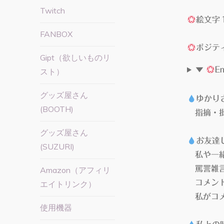
Twitch
絵文字
FANBOX
ポジテ
Gipt（欲しいものリ
▼
En
スト）
グッズ屋さん
ゆかり
(BOOTH)
指摘・批
グッズ屋さん
お友達
(SUZURI)
私や一緒
罵詈雑言
Amazon（アフィリ
コメント
エイトリンク）
私がコメ
使用機器