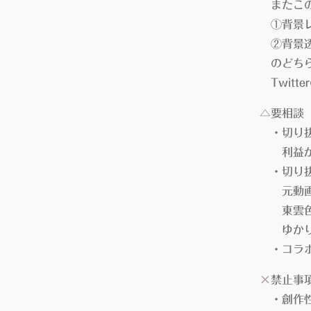
またこの
①背景レ
②背景透
のどちら
Twitt
△要相談
・切り抜
利益が発
・切り抜
元動画も
東雲色縁
ゆかりさ
・コラボ
×
禁止事
・創作性