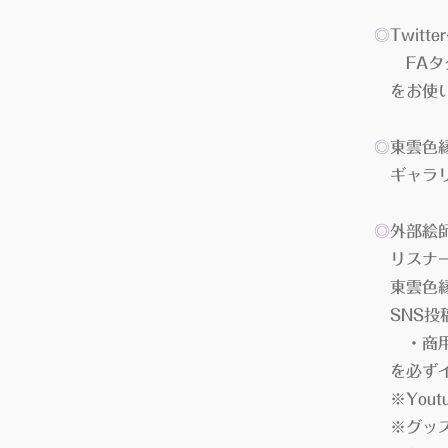
◎
Twit
FAタグ
をお使い
◎
東雲色
ギャラリ
◎
外部絵
リスナー
東雲色縁
SNS投
・商用利用
を必ずイ
※Yout
※グッズ