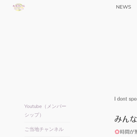
コ
NEWS
東雲色
ン
テ
縁の
ン
yrfwch
ツ
どっと
へ
ス
こむ
キ
ッ
プ
I dont spe
Youtube（メンバー
シップ）
みん
ご当地チャンネル
時間が