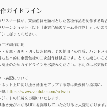
創作ガイドライン
るリスナー様が、東雲色縁を題材とした各種作品を制作する場
クリーンショット（以下「東雲色縁のゲーム著作物」といいま
インに従ってください。
る二次創作活動
・文章・漫画・切り抜き動画、その他冊子の作成、ハンドメイド
も基本的に東雲色縁の二次創作は歓迎です。とても嬉しいこ
防止のためガイドラインをお読みください。不明点はお気軽に
ット表記について
ネット上に切り抜き動画をアップする際は概要欄や投稿に、
縁:
https://www.youtube.com/yrfwch
ジットの記載をお願いいたします。
抜き元がわかるURLを掲載していただけると大変助かります