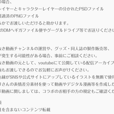
場合、
イヤーとキャラクターレイヤーの分かれたPSDファイル
過済のPNGファイル
かでお渡しいただけると助かります。
erのDMへギガファイル便やグーグルドライブ等でお送りくださ
き動画チャンネルの運営や、グッズ・同人誌の製作販売等、
生する可能性がある場合、事前にご相談ください。
き動画の元として、youtubeにて公開している配信アーカイ
お渡しできるのでお気軽にお声がけください。
がSNSや公式サイトにアップしているイラストを無断で使
んの表情差分素材を使って動画やデジタル漫画等を作成した
動画に関しましては、コラボのお相手の方の規定もご確認く
項
を含まないコンテンツ転載