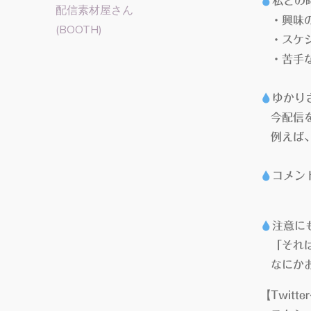
私との
配信素材屋さん
・興味の
(BOOTH)
・スケジ
・苦手な
ゆかり
今配信を
例えば、
コメン
注意に
「それは
なにかお
【Twit