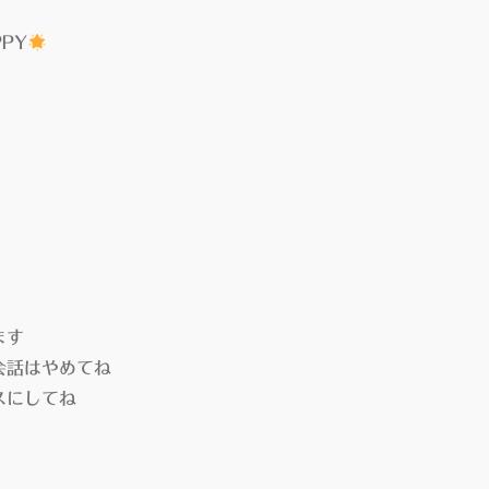
PY
ます
会話はやめてね
スにしてね