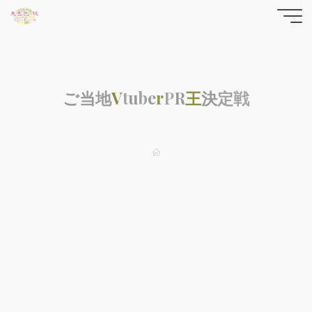
コ
東雲色
ン
テ
縁の
ン
yrfwch
ツ
どっと
ご
当
地
V
t
u
b
e
r
P
R
王
決
定
戦
へ
ス
こむ
キ
ッ
ホ
ー
プ
ム