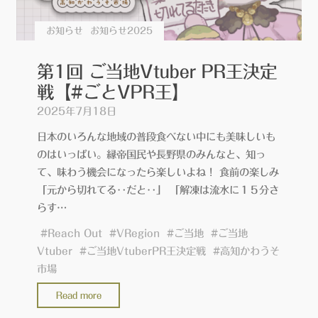
お知らせ
お知らせ2025
第1回 ご当地Vtuber PR王決定
戦【#ごとVPR王】
2025年7月18日
日本のいろんな地域の普段食べない中にも美味しいも
のはいっぱい。縁帝国民や長野県のみんなと、知っ
て、味わう機会になったら楽しいよね！ 食前の楽しみ
「元から切れてる‥だと‥」 「解凍は流水に１５分さ
らす…
#
Reach Out
#
VRegion
#
ご当地
#
ご当地
Vtuber
#
ご当地VtuberPR王決定戦
#
高知かわうそ
市場
"第
Read more
1