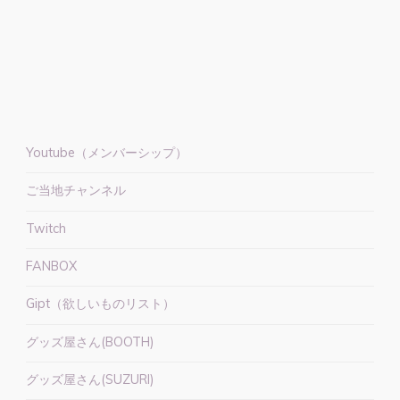
回
ご
当
地
Vtuber
PR
王
Youtube（メンバーシップ）
決
ご当地チャンネル
定
戦
Twitch
【#
ご
FANBOX
と
Gipt（欲しいものリスト）
VPR
王】"
グッズ屋さん(BOOTH)
グッズ屋さん(SUZURI)