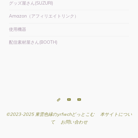
っ
グッズ屋さん(SUZURI)
た
Amazon（アフィリエイトリンク）
り
ア
使用機器
イ
テ
配信素材屋さん(BOOTH)
ム
紹
介】"
©2023-2025 東雲色縁のyrfwchどっとこむ
本サイトについ
て
お問い合わせ