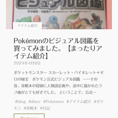
アイテム紹介
Pokémonのビジュアル図鑑を
買ってみました。【まったりア
イテム紹介】
2024年4月9日
ポケットモンスター スカーレット・バイオレット＋ゼ
ロの秘宝 ポケモン公式ビジュアル図鑑 ーーその
昔、攻略本の冒頭に人物設定画や、途中に描かれたラ
フ画がとても好きでした。 ということで、公式…
#
blog
#
diary
#
Pokémon
#
アイテム紹介
#
ポケ
モン
#
攻略本
#
日記
"Pokémon