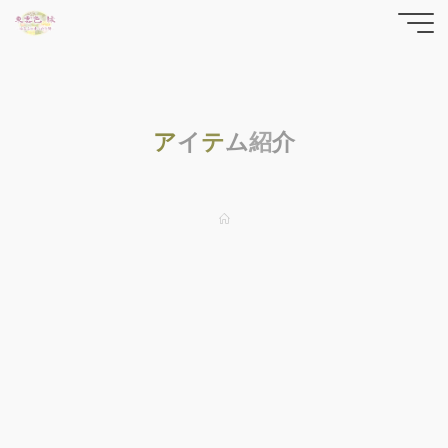
コ
東雲色
ン
テ
縁の
ン
yrfwch
ツ
どっと
ア
イ
テ
ム
紹
介
へ
ス
こむ
キ
ッ
ホ
ー
プ
ム