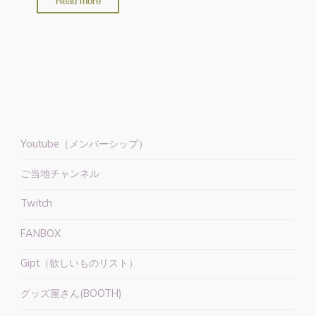
Read more
の
ビ
ジ
ュ
ア
ル
図
鑑
Youtube（メンバーシップ）
を
ご当地チャンネル
買
っ
Twitch
て
み
FANBOX
ま
Gipt（欲しいものリスト）
し
た。
グッズ屋さん(BOOTH)
【ま