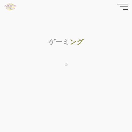
コ
東雲色
ン
テ
縁の
ン
yrfwch
ツ
どっと
ゲ
ー
ミ
ン
グ
へ
ス
こむ
キ
ッ
ホ
ー
プ
ム