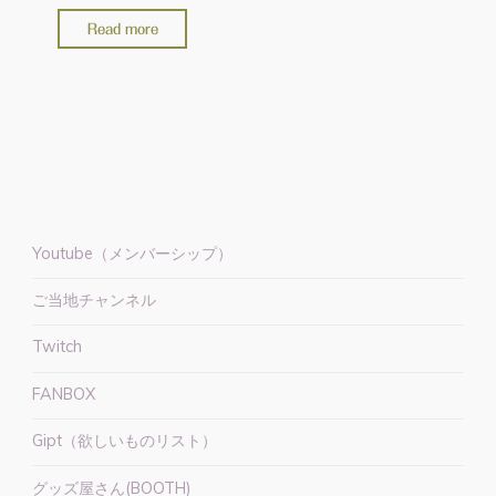
"【ALG
Read more
】
LED
テ
ー
プ
を
ご
提
Youtube（メンバーシップ）
供
ご当地チャンネル
い
た
Twitch
だ
き
FANBOX
ま
Gipt（欲しいものリスト）
し
た
グッズ屋さん(BOOTH)