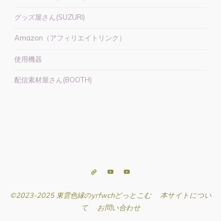
【ア
ン
グッズ屋さん(SUZURI)
バ
Amazon（アフィリエイトリンク）
サ
ダ
使用機器
ー】"
配信素材屋さん(BOOTH)
©2023-2025 東雲色縁のyrfwchどっとこむ
本サイトについ
て
お問い合わせ