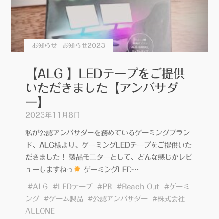
就
任
し
ま
お知らせ
お知らせ2023
し
た
【ALG 】LEDテープをご提供
【株
いただきました【アンバサダ
式
ー】
会
社
2023年11月8日
ALLONE
私が公認アンバサダーを務めているゲーミングブラン
様】"
ド、ALG様より、ゲーミングLEDテープをご提供いた
だきました！ 製品モニターとして、どんな感じかレビ
ューしますねっ
ゲーミングLED…
#
ALG
#
LEDテープ
#
PR
#
Reach Out
#
ゲーミ
ング
#
ゲーム製品
#
公認アンバサダー
#
株式会社
ALLONE