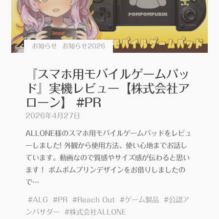
『GC313Pro』
実
機
レ
お知らせ
お知らせ2026
ビ
ュ
『スマホ用モバイルゲームパッ
ー
ド』実機レビュー【株式会社ア
【AVerMedia】
ローン】 #PR
#PR"
2026年4月27日
ALLONE様のスマホ用モバイルゲームパッドをレビュ
ーしました! 外観から使用方法、使い心地までお話し
ています。動画なので質感やサイズ感が伝わると思い
ます！ ポムポムプリンデザインをお借りしましたの
で…
#
ALG
#
PR
#
Reach Out
#
ゲーム製品
#
公認ア
ンバサダー
#
株式会社ALLONE