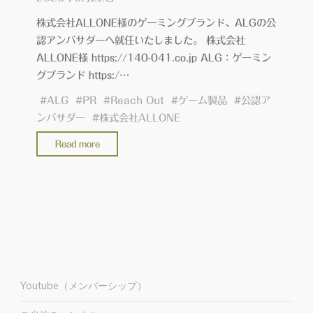
ン
株式会社ALLONE様のゲーミングブランド、ALGの公
バ
認アンバサダーへ就任いたしました。 株式会社
サ
ALLONE様 https://140-041.co.jp ALG：ゲーミン
ダ
グブランド https:/…
ー】"
#
ALG
#
PR
#
Reach Out
#
ゲーム製品
#
公認ア
ンバサダー
#
株式会社ALLONE
"ALG
Read more
公
認
ア
ン
バ
サ
ダ
ー
Youtube（メンバーシップ）
に