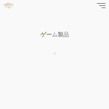
コ
東雲色
ン
テ
縁の
ン
yrfwch
ツ
どっと
ゲ
ー
ム
製
品
へ
ス
こむ
キ
ッ
ホ
ー
プ
ム