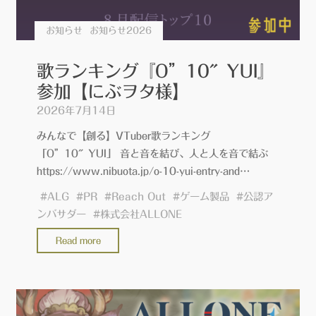
お知らせ
お知らせ2026
歌ランキング『O”10″YUI』
参加【にぶヲタ様】
2026年7月14日
みんなで【創る】VTuber歌ランキング
「O”10″YUI」 音と音を結び、人と人を音で結ぶ
https://www.nibuota.jp/o-10-yui-entry-and…
#
ALG
#
PR
#
Reach Out
#
ゲーム製品
#
公認ア
ンバサダー
#
株式会社ALLONE
"歌
Read more
ラ
ン
キ
ン