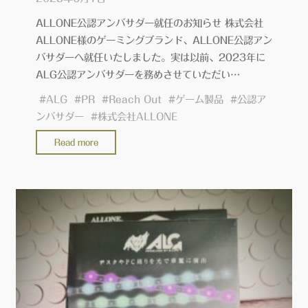
ュ
ALLONE公認アンバサダー就任のお知らせ 株式会社
ー
ALLONE様のゲーミングブランド、ALLONE公認アン
【株
バサダーへ就任いたしました。実は以前、2023年に
式
ALG公認アンバサダーを務めさせていただい…
会
#
ALG
#
PR
#
Reach Out
#
ゲーム製品
#
公認ア
社
ンバサダー
#
株式会社ALLONE
ア
ロ
"ALLONE
Read more
ー
公
ン】
認
#PR"
ア
ン
バ
サ
ダ
ー
に