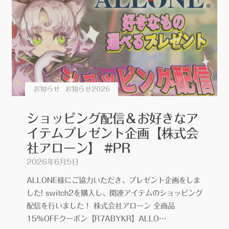
グ
『O”10″YUI』
参
加
【に
ぶ
ヲ
お知らせ
お知らせ2026
タ
様】"
ショッピング配信＆お好きなア
イテムプレゼント企画【株式会
社アローン】 #PR
2026年6月5日
ALLONE様にご協力いただき、プレゼント企画をしま
した! switch2を購入し、関連アイテムのショッピング
配信を行いました！ 株式会社アローン 全商品
15%OFFクーポン【R7ABYKR】ALLO…