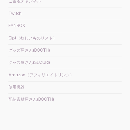
ご当地チャンネル
就
任
Twitch
し
ま
FANBOX
し
Gipt（欲しいものリスト）
た
【株
グッズ屋さん(BOOTH)
式
会
グッズ屋さん(SUZURI)
社
Amazon（アフィリエイトリンク）
ALLONE
様】"
使用機器
配信素材屋さん(BOOTH)