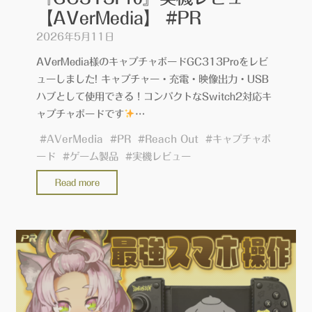
テ
【AVerMedia】 #PR
ム
2026年5月11日
プ
レ
AVerMedia様のキャプチャボードGC313Proをレビ
ゼ
ューしました! キャプチャー・充電・映像出力・USB
ン
ハブとして使用できる！コンパクトなSwitch2対応キ
ト
ャプチャボードです
…
企
#
AVerMedia
#
PR
#
Reach Out
#
キャプチャボ
画
ード
#
ゲーム製品
#
実機レビュー
【株
式
"キ
Read more
会
ャ
社
プ
ア
チ
ロ
ャ
ー
ボ
ン】
ー
#PR"
ド