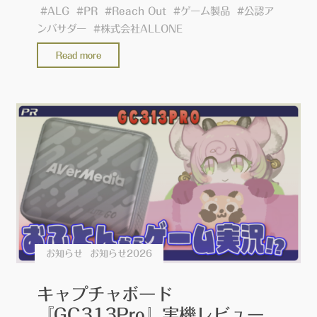
#
ALG
#
PR
#
Reach Out
#
ゲーム製品
#
公認ア
ンバサダー
#
株式会社ALLONE
"シ
Read more
ョ
ッ
ピ
ン
グ
配
信
＆
お
好
き
お知らせ
お知らせ2026
な
ア
キャプチャボード
イ
『GC313Pro』実機レビュー