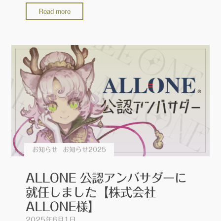
"『ス
Read more
マ
ホ
用
モ
バ
イ
ル
ゲ
ー
ム
パ
お知らせ
お知らせ2025
ッ
ド』
ALLONE 公認アンバサダーに
実
就任しました【株式会社
機
ALLONE様】
レ
2025年6月1日
ビ