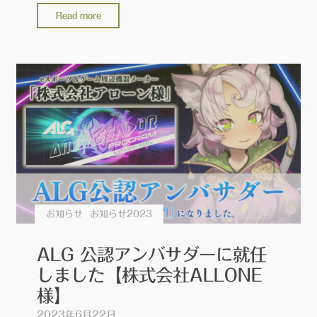
"【ALG
Read more
】
LED
テ
ー
プ
を
ご
提
供
い
た
お知らせ
お知らせ2023
だ
き
ALG 公認アンバサダーに就任
ま
しました【株式会社ALLONE
し
様】
た
2023年6月22日
【ア