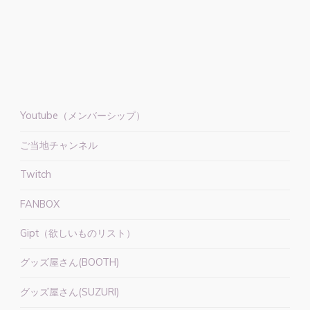
雲
色
家
動
く
配
信
Youtube（メンバーシップ）
部
ご当地チャンネル
屋
モ
Twitch
デ
ル"
FANBOX
Gipt（欲しいものリスト）
グッズ屋さん(BOOTH)
グッズ屋さん(SUZURI)