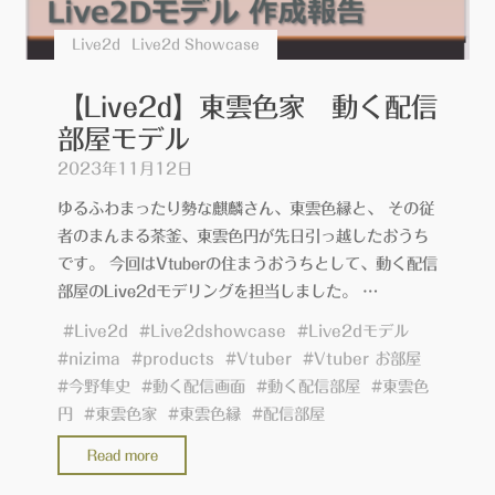
Live2d
Live2d Showcase
【Live2d】東雲色家 動く配信
部屋モデル
2023年11月12日
ゆるふわまったり勢な麒麟さん、東雲色縁と、 その従
者のまんまる茶釜、東雲色円が先日引っ越したおうち
です。 今回はVtuberの住まうおうちとして、動く配信
部屋のLive2dモデリングを担当しました。 …
#
Live2d
#
Live2dshowcase
#
Live2dモデル
#
nizima
#
products
#
Vtuber
#
Vtuber お部屋
#
今野隼史
#
動く配信画面
#
動く配信部屋
#
東雲色
円
#
東雲色家
#
東雲色縁
#
配信部屋
"【Live2d】
Read more
東