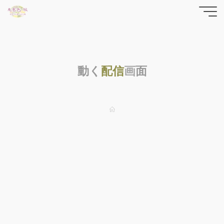
コ
東雲色
ン
テ
縁の
ン
yrfwch
ツ
どっと
動
く
配
信
画
面
へ
ス
こむ
キ
ッ
ホ
ー
プ
ム