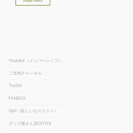
Read more
野
県】
お
す
す
め
お
花
Youtube（メンバーシップ）
見
ご当地チャンネル
ス
ポ
Twitch
ッ
ト
FANBOX
桜
Gipt（欲しいものリスト）
北
グッズ屋さん(BOOTH)
信