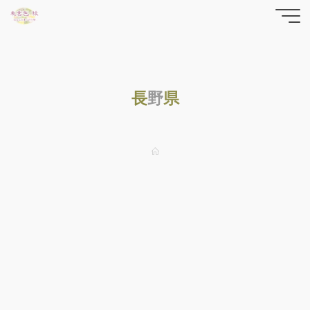
コ
東雲色
ン
テ
縁の
ン
yrfwch
ツ
どっと
長
野
県
へ
ス
こむ
キ
ッ
ホ
ー
プ
ム