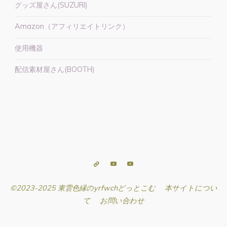
編
グッズ屋さん(SUZURI)
【ご
Amazon（アフィリエイトリンク）
当
地
使用機器
Vtuber】"
配信素材屋さん(BOOTH)
©2023-2025 東雲色縁のyrfwchどっとこむ
本サイトについ
て
お問い合わせ