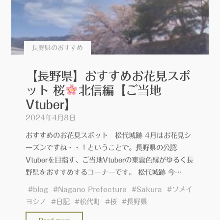
長野県のおすすめ
【長野県】おすすめお花見スポ
ット 桜
北信編【ご当地
Vtuber】
2024年4月8日
おすすめのお花見スポット 松代城跡 4月はお花見シ
ーズンですね・・！ということで。長野県の公認
Vtuberを目指す、ご当地Vtuberの東雲色縁がゆるく長
野県をおすすめするコーナーです。 松代城跡 今…
#
blog
#
Nagano Prefecture
#
Sakura
#
ソメイ
ヨシノ
#
日記
#
松代町
#
桜
#
長野県
"【長