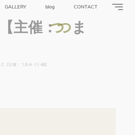
GALLERY
blog
CONTACT
【
主
催
：
つ
つ
ま
した【主催：つまみ ぐい様】