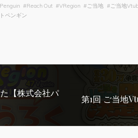
 Penguin
#
Reach Out
#
VRegion
#
ご当地
#
ご当地Vtub
トペンギン
れました【株式会社パ
第1回 ご当地Vt