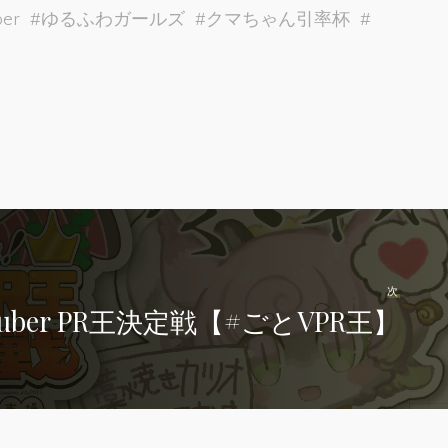
er
#
ゆるふわガールズ
#
クマちゃん引率杯
#
次
uber PR王決定戦【#ごとVPR王】