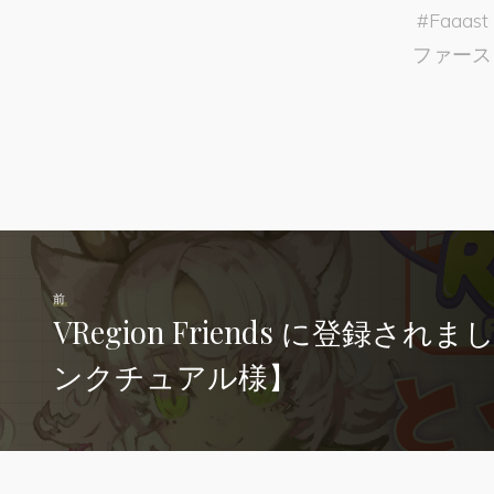
#
Faaast
ファース
前
VRegion Friends に登録さ
ンクチュアル様】