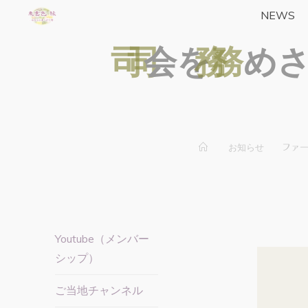
コ
NEWS
東雲色
ン
司
司
会
を
務
務
め
テ
縁の
ン
yrfwch
ツ
どっと
へ
ス
こむ
キ
ホ
お知らせ
ファー
ー
ッ
ム
プ
Youtube（メンバー
シップ）
ご当地チャンネル