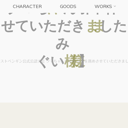
ク
マ
ち
ゃ
ゃ
ん
引
率
杯
CHARACTER
GOODS
WORKS
さ
せ
て
い
た
だ
き
ま
ま
し
た
み
ぐ
い
様
様
】
ストペンギン公式公認大会 クマちゃん引率杯 司会を務めさせていただきま
2025年6月21日
ゆかりさん