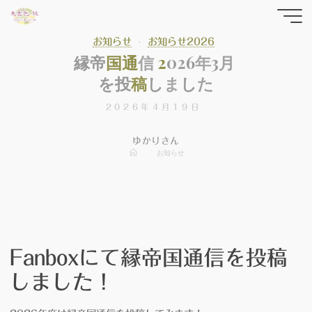
コ
東雲色
ン
テ
お知らせ
お知らせ2026
縁の
縁
帝
国
通
信
2
0
2
6
年
3
月
ン
yrfwch
ツ
を
投
稿
し
ま
し
た
どっと
へ
2026年4月19日
ス
こむ
キ
ゆかりさん
ッ
ホ
お知らせ
ー
プ
ム
Fanboxにて縁帝国通信を投稿
しました！