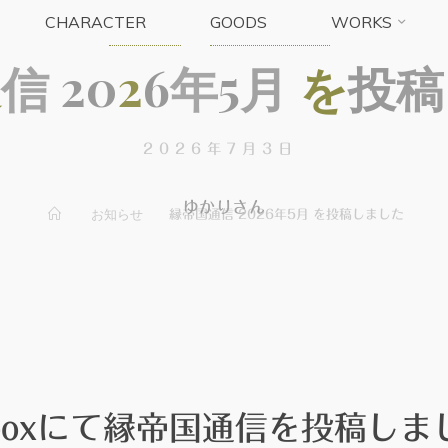
CHARACTER
GOODS
WORKS
お知らせ
お知らせ2026
通
信
2
0
2
6
年
5
月
を
投
稿
2026年7月3日
ゆかりさん
ホ
お知らせ
縁帝国通信 2026年5月 を投稿しました
ー
ム
nboxにて縁帝国通信を投稿しま