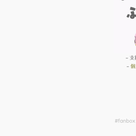
– 支
–
個
#
fanbox