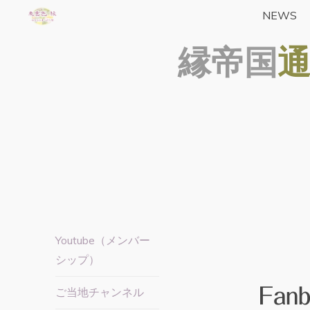
コ
NEWS
東雲色
ン
縁
帝
国
テ
縁の
ン
yrfwch
ツ
どっと
へ
ス
こむ
キ
ッ
プ
Youtube（メンバー
シップ）
Fa
ご当地チャンネル