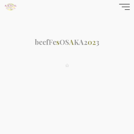
コ
東雲色
ン
テ
縁の
ン
yrfwch
ツ
どっと
b
e
e
f
F
e
s
O
S
A
K
A
2
0
2
3
へ
ス
こむ
キ
ッ
ホ
ー
プ
ム