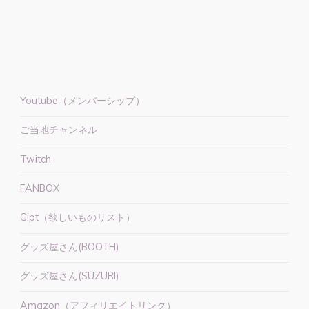
フ
ェ
ス
OSAKA
ゲ
ス
Youtube（メンバーシップ）
ト
ご当地チャンネル
出
演"
Twitch
FANBOX
Gipt（欲しいものリスト）
グッズ屋さん(BOOTH)
グッズ屋さん(SUZURI)
Amazon（アフィリエイトリンク）