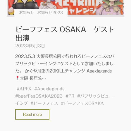
お知らせ
お知らせ2023
ビーフフェス OSAKA ゲスト
出演
2023年5月3日
2023.5.3 大阪長居公園で行われるビーフフェスのパ
ブリックビューイングにゲストとして参加いたしまし
た。 かぐや飛兎の29KILLチャレンジ Apexlegends
大阪 長居公…
#
APEX
#
Apexlegends
#
beefFesOSAKA2023
#
PR
#
パブリックビュー
イング
#
ビーフフェス
#
ビーフフェスOSAKA
"ビ
Read more
ー
フ