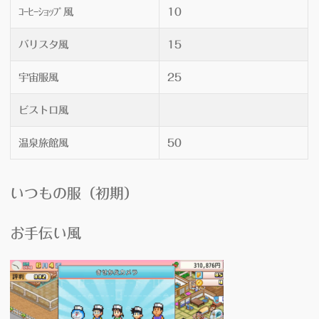
ｺｰﾋｰｼｮｯﾌﾟ風
10
バリスタ風
15
宇宙服風
25
ビストロ風
温泉旅館風
50
いつもの服
（初期）
お手伝い風