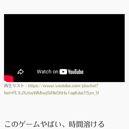
再生リスト：
https://www.youtube.com/playlist?
list=PLXJXzlwWMiwjSiRkDhHv1agKdaiT5zn_9
このゲームやばい、時間溶ける