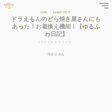
コ
東雲色
ン
日記
日記2024
テ
ド
ラ
え
え
も
ん
の
ど
ら
焼
き
屋
屋
さ
ん
に
も
縁の
ン
あ
あ
っ
た
！
！
お
着
換
え
機
能
！
【
ゆ
る
る
ふ
yrfwch
ツ
わ
日
記
】
】
どっと
へ
ス
こむ
2024年8月30日
キ
ッ
ゆかりさん
ホ
日記
ー
プ
ム