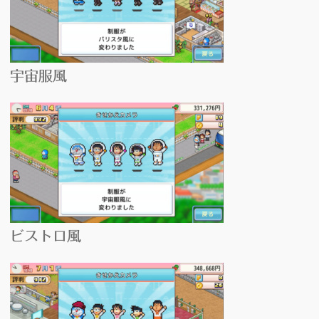
宇宙服風
ビストロ風