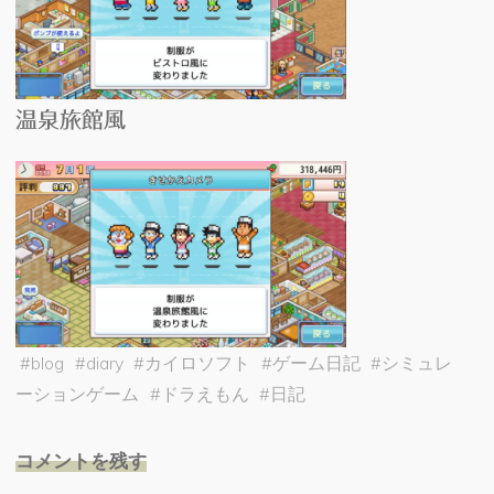
温泉旅館風
#
blog
#
diary
#
カイロソフト
#
ゲーム日記
#
シミュレ
ーションゲーム
#
ドラえもん
#
日記
コメントを残す